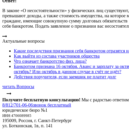
Ответ:
В законе «О несостоятельности» у физических лиц существуют, 
превышают доходы, а также стоимость имущества, на которое 
граждане, имеющие совокупную сумму долговых обязательств 5
себя банкротом. Подать заявление о признании вас несостояте
Актуальные вопросы
Какие последствия признания себя банкротом отразятся 
Как выйти из состава участников общества
Что означает банкротство физ. лица?
Банкротом признана 16 октября. Аванс и зарплату за о
октябрь? Или октябрь в данном случае в счёт не идёт?
Действия поручителя, если заемщик не платит долг
читать Вопросы
Получите бесплатную консультацию!
Мы с радостью ответим
8/812/
701-06-06
звонок бесплатный
юридическое бюро №1
ИНН:4706089985
195009, Россия, г. Санкт-Петербург
ул. Боткинская, 1в, п. 141