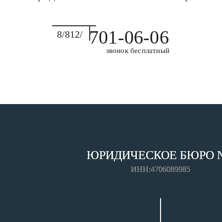
701-06-06
8/812/
звонок бесплатный
ЮРИДИЧЕСКОЕ БЮРО 
ИНН:4706089985