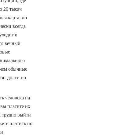
итуаций, где
о 20 тысяч
ная карта, по
чески всегда
уходит в
тся вечный
совые
инимального
 чем обычные
тят долги по
ть человека на
 вы платите их
к трудно выйти
жете платить по
 и