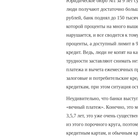
Юридическое бюро №1 за 9 лет су
люди получают достаточно больш
рублей, банк поднял до 150 тысяч
которой проценты на много выше
нарушается, и все сводится к том
проценты, а доступный лимит в 9
кредит. Ведь, люди не копят на 
трудности заставляют снимать н
платежа и вычета ежемесячных п
залоговые и потребительские кре
кредиткам, при этом ситуация ос
Неудивительно, что банки выступ
«вечный платеж». Конечно, это м
3,5,7 лет, это уже очень существ
из этого порочного круга, поэто
кредитным картам, и обычным кре