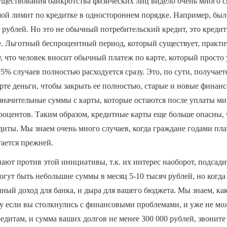
ществования банкротства физических лиц видело очень много с
ой лимит по кредитке в одностороннем порядке. Например, был
 рублей. Но это не обычный потребительский кредит, это кредит
. Льготный беспроцентный период, который существует, практи
у, что человек вносит обычный платеж по карте, который просто 
5% случаев полностью расходуется сразу. Это, по сути, получае
карте деньги, чтобы закрыть ее полностью, старые и новые финан
езначительные суммы с карты, которые остаются после уплаты м
роцентов. Таким образом, кредитные карты еще больше опасны,
диты. Мы знаем очень много случаев, когда граждане годами пла
тается прежней.
ают против этой инициативы, т.к. их интерес наоборот, подсади
огут быть небольшие суммы в месяц 5-10 тысяч рублей, но когда
енный доход для банка, и дыра для вашего бюджета. Мы знаем, ка
му если вы столкнулись с финансовыми проблемами, и уже не мо
дитам, и сумма ваших долгов не менее 300 000 рублей, звоните