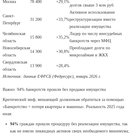
Москва
78 400
+29,1%
долгов свыше 3 млн руб.
Активное использование
Санкт-
31 200
+33,7%
реструктуризации вместо
Петербург
реализации имущества
Челябинская
Лидер по числу внесудебных
15 800
+35,2%
область
банкротств через МФЦ
Новосибирская
Преобладают долги по
14 300
+30,8%
область
микрозаймам и ЖКХ
Свердловская
13 900
+28,4%
область
Источник: данные ЕФРСБ (Федресурс), январь 2026 г.
Важно: 94% банкротств прошли без продажи имущества
Критический миф, мешающий должникам обратиться за помощью:
«Банкротство = потеря квартиры и машины». Реальность 2025 года
иная:
94%
граждан прошли процедуру без реализации имущества, так
как не имели ликвидных активов сверх необходимого минимума;