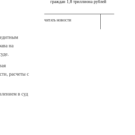
граждан 1,8 триллиона рублей
ЧИТАТЬ НОВОСТИ
редитным
рава на
уде.
вая
ти, расчеты с
влением в суд