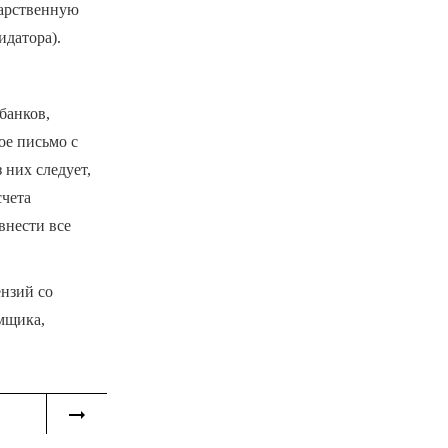
дарственную
датора).
банков,
е письмо с
 них следует,
счета
внести все
ензий со
мщика,