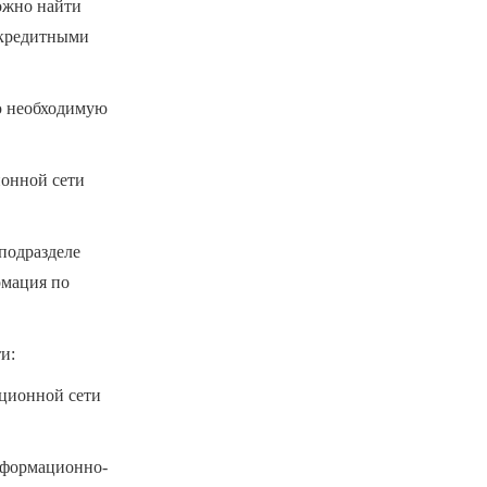
ожно найти
 кредитными
сю необходимую
онной сети
подразделе
рмация по
и:
ционной сети
нформационно-