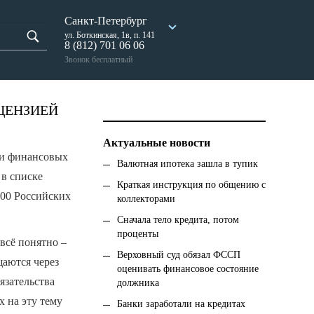
Санкт-Петербург
ул. Боткинская, 1в, п. 141
8 (812) 701 06 06
Звонок бесплатный
ЦЕНЗИЕЙ
Актуальные новости
 и финансовых
Валютная ипотека зашла в тупик
 в списке
Краткая инструкция по общению с
100 Российских
коллекторами
Сначала тело кредита, потом
проценты
всё понятно –
Верховный суд обязал ФССП
щаются через
оценивать финансовое состояние
язательства
должника
х на эту тему
Банки заработали на кредитах