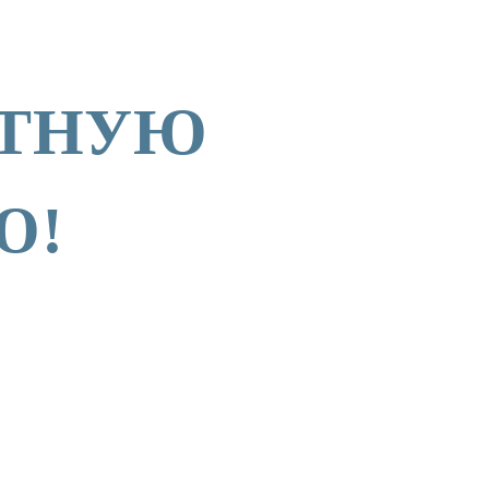
АТНУЮ
Ю!