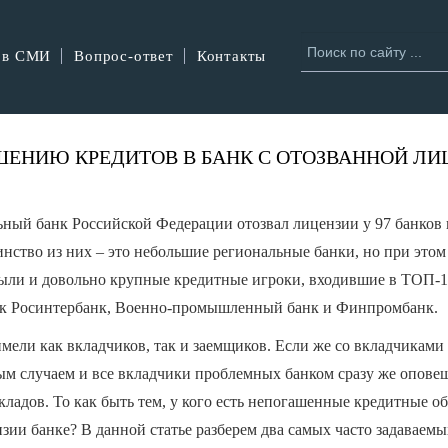
 в СМИ
Вопрос-ответ
Контакты
ШЕНИЮ КРЕДИТОВ В БАНК С ОТОЗВАННОЙ ЛИ
ный банк Российской Федерации отозвал лицензии у 97 банков
ство из них – это небольшие региональные банки, но при этом
были и довольно крупные кредитные игроки, входившие в ТОП-
как Росинтербанк, Военно-промышленный банк и Финпромбанк.
мели как вкладчиков, так и заемщиков. Если же со вкладчиками 
ым случаем и все вкладчики проблемных банком сразу же опове
кладов. То как быть тем, у кого есть непогашенные кредитные об
ии банке? В данной статье разберем два самых часто задаваемы