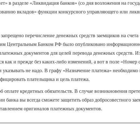
т» в разделе «Ликвидация банков» (со дня возложения на госу
ованию вкладов» функции конкурсного управляющего или ликви
запрещено перечисление денежных средств заемщиков на счета 
этим Центральным Банком РФ было опубликовано информационно
латежных документов для целей перевода денежных средств. Из
я как и прежде без каких-либо изменений, а вот в поле «Номер 
 указывать не надо. В графу «Назначение платежа» необходимо 
ифицировать плательщика и цель платежа.
б оплате кредитных обязательств. В случае возникновения прет
и банка вы всегда сможете защитить образ добросовестного зае
ставлением оригиналов платежных документов.